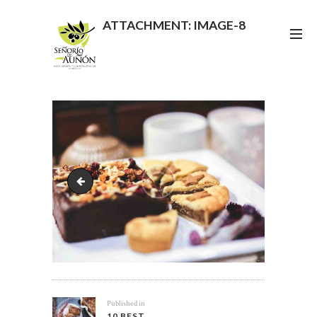
ATTACHMENT: IMAGE-8
image-7
NAVEGACIÓN
Previous
Published in
DE
10 BEST
post: