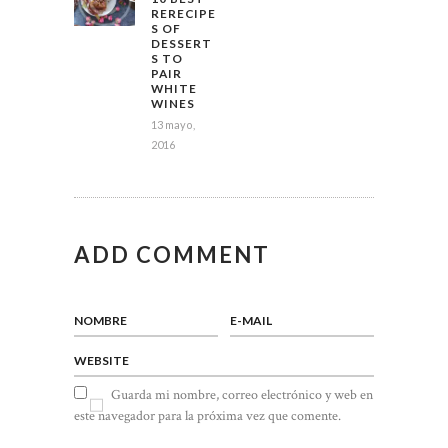
ENTRADAS
RERECIPE
S OF
DESSERT
S TO
PAIR
WHITE
WINES
13 mayo,
2016
ADD COMMENT
NOMBRE
E-MAIL
WEBSITE
Guarda mi nombre, correo electrónico y web en
este navegador para la próxima vez que comente.